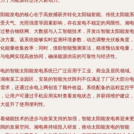
致力于为能源转型注入新动力。
太阳能发电的核心在于高效捕获并转化太阳辐射能。传统太阳能
统受天气、光照强度等因素影响，存在发电不稳定的局限性。湘
通过整合物联网、大数据与人工智能技术，开发出智能太阳能发
解决方案。该系统能够实时监测环境参数，动态调整光伏板角度
优化能量收集效率；同时，借助智能预测算法，精准预估发电量
并与电网实现高效协同，确保能源供应的可靠性与经济性。
湘电的智能太阳能发电系统已广泛应用于工业、商业及居民领域
在湖南某工业园区，安装的智能光伏阵列不仅满足了厂区大部分
力需求，还通过余电上网创造了额外收益。系统配备的远程监控
台，让用户可通过手机应用实时查看发电状态，并获得维护建议
大大提升了使用便利性。
随着储能技术的进步与政策支持的加强，智能太阳能发电将迎来
广阔的发展空间。湘电将持续投入研发，推动太阳能发电的智能