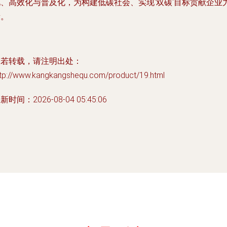
化、高效化与普及化，为构建低碳社会、实现'双碳'目标贡献企业
量。
如若转载，请注明出处：
ttp://www.kangkangshequ.com/product/19.html
新时间：2026-08-04 05:45:06