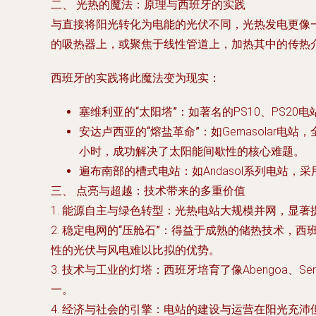
二、 光热的魔法：原理与西班牙的实践
与直接将阳光转化为电能的光伏不同，光热发电更像
的吸热器上，或聚焦于线性管道上，加热其中的传热
西班牙的实践将此魔法变为现实：
塞维利亚的“太阳塔”
：如著名的PS10、PS2
安达卢西亚的“熔盐革命”
：如Gemasolar
小时，成功解决了太阳能间歇性的核心难题。
遍布南部的槽式电站
：如Andasol系列电
三、 点亮与超越：技术带来的多重价值
1.
能源自主与绿色转型
：光热电站大规模并网，显著
2.
稳定电网的“压舱石”
：得益于成熟的储热技术，西
性的光伏与风电难以比拟的优势。
3.
技术与工业的灯塔
：西班牙培育了像Abengoa
一。
4.
经济与社会的引擎
：电站的建设与运营在阳光充沛