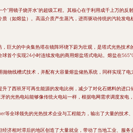
一个“用镜子烧开水”的超级工程。其核心在于利用成千上万的反
介质（如熔盐）。高温介质产生蒸汽，进而驱动传统的汽轮发电
0电站，巨大的中央集热塔在镜阵环绕下蔚为壮观，是塔式光热技术
电站，全球首个实现24小时连续发电的商用熔盐塔式电站。熔盐在5
站，采用抛物线槽式技术，并配有大容量熔盐储热系统，同样实现了
提升了西班牙可再生能源的发电比例，减少了对化石燃料的进口
班牙的光热电站能够像传统火电站一样，根据电网需求调度发电
、Sener等全球领先的光热技术企业与工程能力，输出了大量的技
但经济相对滞后的地区创造了大量就业，带动了当地工业、服务业