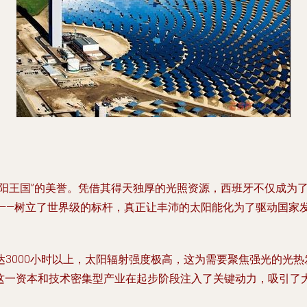
太阳王国”的美誉。凭借其得天独厚的光照资源，西班牙不仅成为
wer， CSP）——树立了世界级的标杆，真正让丰沛的太阳能化为了驱动
3000小时以上，太阳辐射强度极高，这为需要聚焦强光的光
），为这一资本和技术密集型产业在起步阶段注入了关键动力，吸引