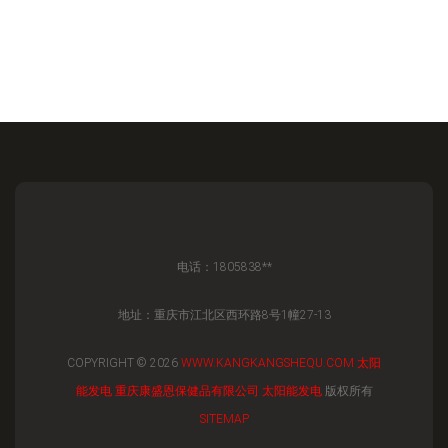
电话：1805838**
地址：重庆市江北区西环路8号1幢27-13
COPYRIGHT © 2026
WWW.KANGKANGSHEQU.COM
太阳
能发电
重庆康盛恩保健品有限公司
太阳能发电
版权所有
SITEMAP