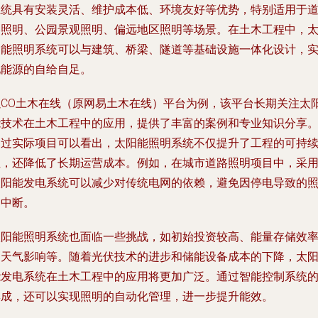
系统具有安装灵活、维护成本低、环境友好等优势，特别适用于
路照明、公园景观照明、偏远地区照明等场景。在土木工程中，
阳能照明系统可以与建筑、桥梁、隧道等基础设施一体化设计，
现能源的自给自足。
以CO土木在线（原网易土木在线）平台为例，该平台长期关注太
能技术在土木工程中的应用，提供了丰富的案例和专业知识分享
通过实际项目可以看出，太阳能照明系统不仅提升了工程的可持
性，还降低了长期运营成本。例如，在城市道路照明项目中，采
太阳能发电系统可以减少对传统电网的依赖，避免因停电导致的
明中断。
太阳能照明系统也面临一些挑战，如初始投资较高、能量存储效
受天气影响等。随着光伏技术的进步和储能设备成本的下降，太
能发电系统在土木工程中的应用将更加广泛。通过智能控制系统
集成，还可以实现照明的自动化管理，进一步提升能效。